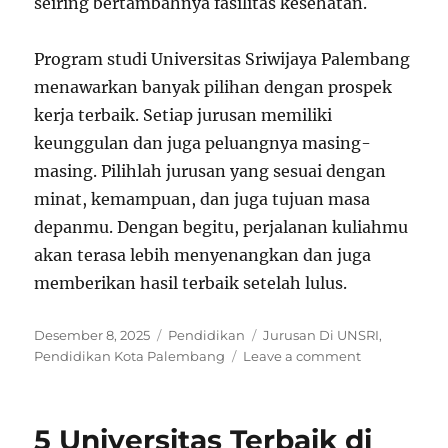
seiring bertambahnya fasilitas kesehatan.
Program studi Universitas Sriwijaya Palembang
menawarkan banyak pilihan dengan prospek
kerja terbaik. Setiap jurusan memiliki
keunggulan dan juga peluangnya masing-
masing. Pilihlah jurusan yang sesuai dengan
minat, kemampuan, dan juga tujuan masa
depanmu. Dengan begitu, perjalanan kuliahmu
akan terasa lebih menyenangkan dan juga
memberikan hasil terbaik setelah lulus.
Posted
Categories
Tags
Desember 8, 2025
Pendidikan
Jurusan Di UNSRI
,
on
on
Pendidikan Kota Palembang
Leave a comment
Program
Studi
Universitas
5 Universitas Terbaik di
Sriwijaya