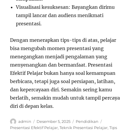
Visualisasi kesuksesan: Bayangkan dirimu
tampil lancar dan audiens menikmati
presentasi.
Dengan menerapkan tips-tips di atas, pelajar
bisa mengubah momen presentasi yang
menegangkan menjadi pengalaman yang
menyenangkan dan bermanfaat. Presentasi
Efektif Pelajar bukan hanya soal kemampuan
berbicara, tetapi juga soal persiapan, latihan,
dan kepercayaan diri. Semakin sering kamu
berlatih, semakin mudah untuk tampil percaya
diri di depan kelas.
Author
Posted
Categories
Tags
admin
Desember 5, 2025
Pendidikan
on
Presentasi Efektif Pelajar
,
Teknik Presentasi Pelajar
,
Tips