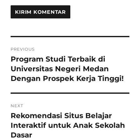
Navigasi
PREVIOUS
pos
Program Studi Terbaik di
Previous
post:
Universitas Negeri Medan
Dengan Prospek Kerja Tinggi!
NEXT
Rekomendasi Situs Belajar
Next
post:
Interaktif untuk Anak Sekolah
Dasar