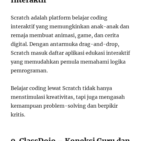
Scratch adalah platform belajar coding
interaktif yang memungkinkan anak-anak dan
remaja membuat animasi, game, dan cerita
digital. Dengan antarmuka drag-and-drop,
Scratch masuk daftar aplikasi edukasi interaktif
yang memudahkan pemula memahami logika
pemrograman.
Belajar coding lewat Scratch tidak hanya
menstimulasi kreativitas, tapi juga mengasah
kemampuan problem-solving dan berpikir
kritis.
9. ClassDojo – Koneksi Guru dan