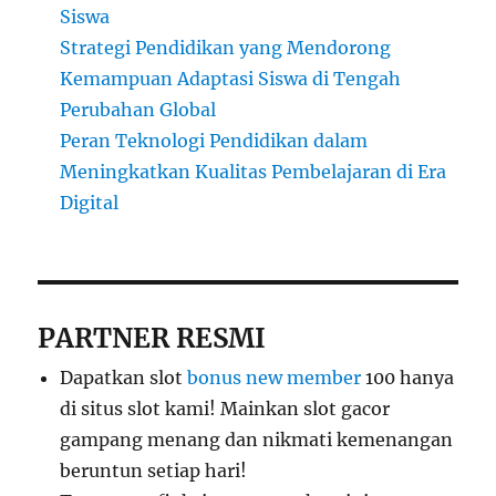
Siswa
Strategi Pendidikan yang Mendorong
Kemampuan Adaptasi Siswa di Tengah
Perubahan Global
Peran Teknologi Pendidikan dalam
Meningkatkan Kualitas Pembelajaran di Era
Digital
PARTNER RESMI
Dapatkan slot
bonus new member
100 hanya
di situs slot kami! Mainkan slot gacor
gampang menang dan nikmati kemenangan
beruntun setiap hari!