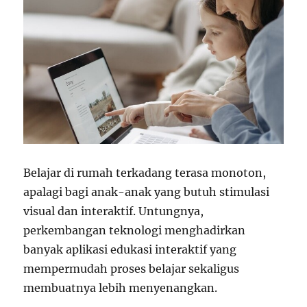
Belajar di rumah terkadang terasa monoton,
apalagi bagi anak-anak yang butuh stimulasi
visual dan interaktif. Untungnya,
perkembangan teknologi menghadirkan
banyak aplikasi edukasi interaktif yang
mempermudah proses belajar sekaligus
membuatnya lebih menyenangkan.