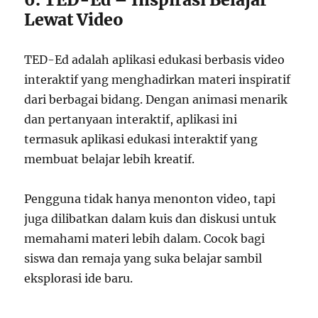
Lewat Video
TED-Ed adalah aplikasi edukasi berbasis video
interaktif yang menghadirkan materi inspiratif
dari berbagai bidang. Dengan animasi menarik
dan pertanyaan interaktif, aplikasi ini
termasuk aplikasi edukasi interaktif yang
membuat belajar lebih kreatif.
Pengguna tidak hanya menonton video, tapi
juga dilibatkan dalam kuis dan diskusi untuk
memahami materi lebih dalam. Cocok bagi
siswa dan remaja yang suka belajar sambil
eksplorasi ide baru.