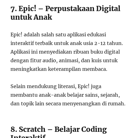
7. Epic! – Perpustakaan Digital
untuk Anak
Epic! adalah salah satu aplikasi edukasi
interaktif terbaik untuk anak usia 2-12 tahun.
Aplikasi ini menyediakan ribuan buku digital
dengan fitur audio, animasi, dan kuis untuk
meningkatkan keterampilan membaca.
Selain mendukung literasi, Epic! juga
membantu anak-anak belajar sains, sejarah,
dan topik lain secara menyenangkan di rumah.
8. Scratch – Belajar Coding
Interaktif