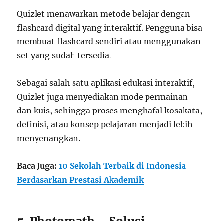
Quizlet menawarkan metode belajar dengan
flashcard digital yang interaktif. Pengguna bisa
membuat flashcard sendiri atau menggunakan
set yang sudah tersedia.
Sebagai salah satu aplikasi edukasi interaktif,
Quizlet juga menyediakan mode permainan
dan kuis, sehingga proses menghafal kosakata,
definisi, atau konsep pelajaran menjadi lebih
menyenangkan.
Baca Juga:
10 Sekolah Terbaik di Indonesia
Berdasarkan Prestasi Akademik
5. Photomath – Solusi