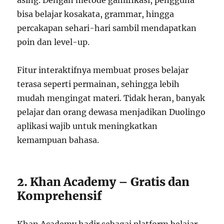
asing. Dengan metode gamifikasi, pengguna
bisa belajar kosakata, grammar, hingga
percakapan sehari-hari sambil mendapatkan
poin dan level-up.
Fitur interaktifnya membuat proses belajar
terasa seperti permainan, sehingga lebih
mudah mengingat materi. Tidak heran, banyak
pelajar dan orang dewasa menjadikan Duolingo
aplikasi wajib untuk meningkatkan
kemampuan bahasa.
2. Khan Academy – Gratis dan
Komprehensif