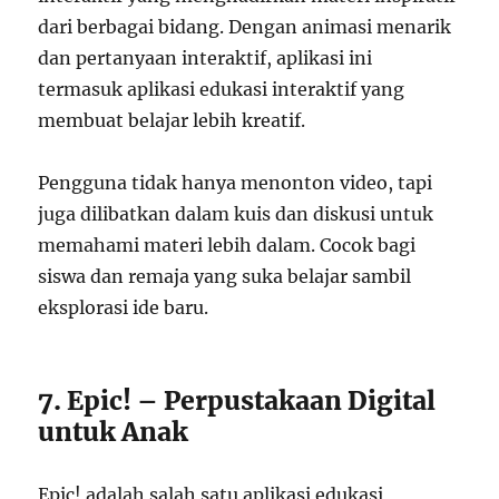
dari berbagai bidang. Dengan animasi menarik
dan pertanyaan interaktif, aplikasi ini
termasuk aplikasi edukasi interaktif yang
membuat belajar lebih kreatif.
Pengguna tidak hanya menonton video, tapi
juga dilibatkan dalam kuis dan diskusi untuk
memahami materi lebih dalam. Cocok bagi
siswa dan remaja yang suka belajar sambil
eksplorasi ide baru.
7. Epic! – Perpustakaan Digital
untuk Anak
Epic! adalah salah satu aplikasi edukasi