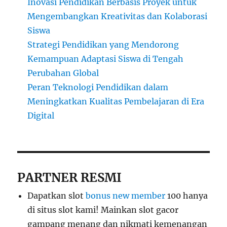
Inovasi Pendidikan Berbasis Proyek untuk
Mengembangkan Kreativitas dan Kolaborasi
Siswa
Strategi Pendidikan yang Mendorong
Kemampuan Adaptasi Siswa di Tengah
Perubahan Global
Peran Teknologi Pendidikan dalam
Meningkatkan Kualitas Pembelajaran di Era
Digital
PARTNER RESMI
Dapatkan slot
bonus new member
100 hanya
di situs slot kami! Mainkan slot gacor
gampang menang dan nikmati kemenangan