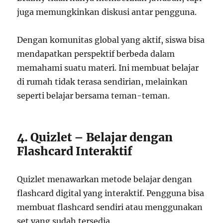
juga memungkinkan diskusi antar pengguna.
Dengan komunitas global yang aktif, siswa bisa
mendapatkan perspektif berbeda dalam
memahami suatu materi. Ini membuat belajar
di rumah tidak terasa sendirian, melainkan
seperti belajar bersama teman-teman.
4. Quizlet – Belajar dengan
Flashcard Interaktif
Quizlet menawarkan metode belajar dengan
flashcard digital yang interaktif. Pengguna bisa
membuat flashcard sendiri atau menggunakan
set yang sudah tersedia.