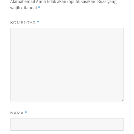
Alamat email Anda tidak akan dipublikasikan.
Ruas yang
wajib ditandai
*
KOMENTAR
*
NAMA
*