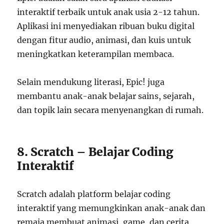
interaktif terbaik untuk anak usia 2-12 tahun.
Aplikasi ini menyediakan ribuan buku digital
dengan fitur audio, animasi, dan kuis untuk
meningkatkan keterampilan membaca.
Selain mendukung literasi, Epic! juga
membantu anak-anak belajar sains, sejarah,
dan topik lain secara menyenangkan di rumah.
8. Scratch – Belajar Coding
Interaktif
Scratch adalah platform belajar coding
interaktif yang memungkinkan anak-anak dan
remaja membuat animasi, game, dan cerita