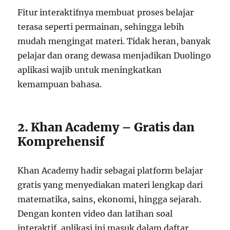
Fitur interaktifnya membuat proses belajar
terasa seperti permainan, sehingga lebih
mudah mengingat materi. Tidak heran, banyak
pelajar dan orang dewasa menjadikan Duolingo
aplikasi wajib untuk meningkatkan
kemampuan bahasa.
2. Khan Academy – Gratis dan
Komprehensif
Khan Academy hadir sebagai platform belajar
gratis yang menyediakan materi lengkap dari
matematika, sains, ekonomi, hingga sejarah.
Dengan konten video dan latihan soal
interaktif, aplikasi ini masuk dalam daftar