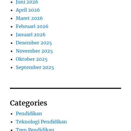
Juni 2026
April 2026
Maret 2026
Februari 2026
Januari 2026
Desember 2025
November 2025
Oktober 2025
September 2025
Categories
Pendidikan
Teknologi Pendidikan
Tren Pendidikan