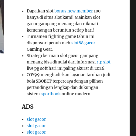
Dapatkan slot
bonus new member
100
hanya di situs slot kami! Mainkan slot
gacor gampang menang dan nikmati
kemenangan beruntun setiap hari!
Turnamen fighting game tahun ini
disponsori penuh oleh
slot88 gacor
Gaming Gear.
Strategi bermain slot gacor gampang
menang bisa dimulai dari informasi
rtp slot
live pg soft hari ini paling akurat di 2026.
COY99 menghadirkan layanan taruhan judi
bola SBOBET terpercaya dengan pilihan
pertandingan lengkap dan dukungan
sistem
sportbook
online modern.
ADS
slot gacor
slot gacor
slot gacor