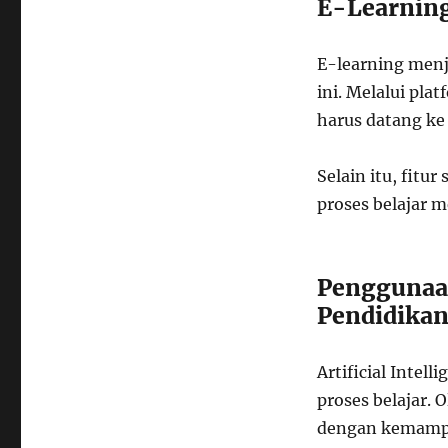
E-Learning
E-learning menja
ini. Melalui pla
harus datang ke
Selain itu, fitu
proses belajar m
Penggunaan
Pendidika
Artificial Inte
proses belajar. 
dengan kemamp