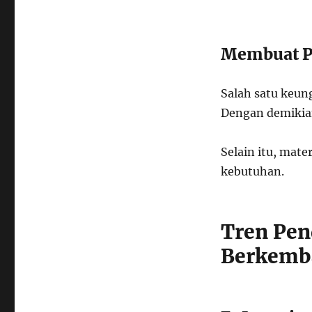
Membuat Pe
Salah satu keun
Dengan demikian,
Selain itu, mate
kebutuhan.
Tren Pen
Berkemb