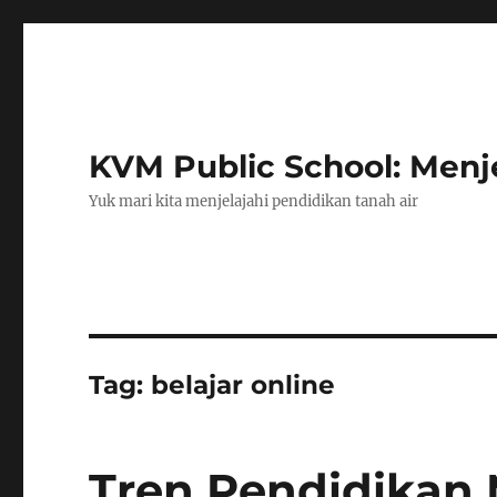
KVM Public School: Menje
Yuk mari kita menjelajahi pendidikan tanah air
Tag:
belajar online
Tren Pendidikan