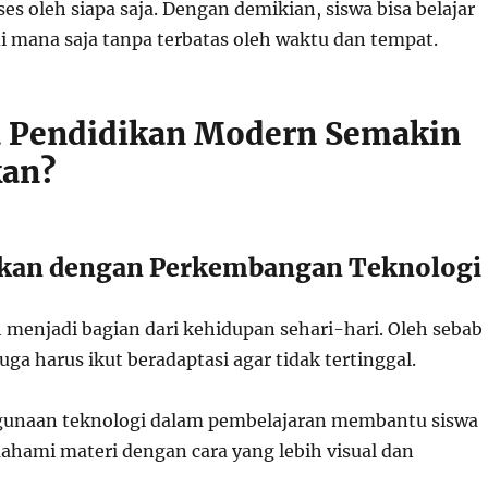
s oleh siapa saja. Dengan demikian, siswa bisa belajar
di mana saja tanpa terbatas oleh waktu dan tempat.
 Pendidikan Modern Semakin
kan?
kan dengan Perkembangan Teknologi
 menjadi bagian dari kehidupan sehari-hari. Oleh sebab
juga harus ikut beradaptasi agar tidak tertinggal.
ggunaan teknologi dalam pembelajaran membantu siswa
ahami materi dengan cara yang lebih visual dan