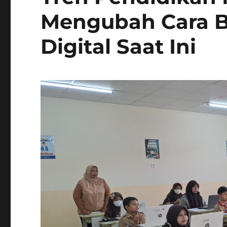
Mengubah Cara Be
Digital Saat Ini