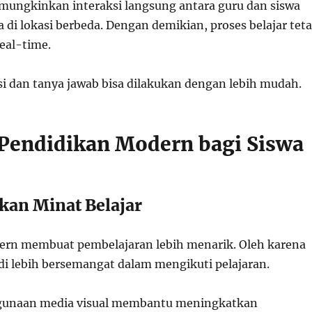
emungkinkan interaksi langsung antara guru dan siswa
di lokasi berbeda. Dengan demikian, proses belajar tet
real-time.
usi dan tanya jawab bisa dilakukan dengan lebih mudah.
Pendidikan Modern bagi Siswa
an Minat Belajar
ern membuat pembelajaran lebih menarik. Oleh karena
adi lebih bersemangat dalam mengikuti pelajaran.
nggunaan media visual membantu meningkatkan