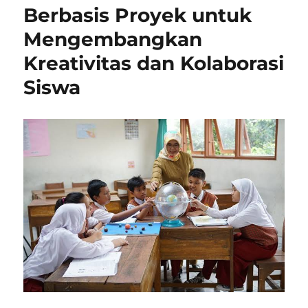
Meningkatka
Berbasis Proyek untuk
Kualitas
Mengembangkan
Generasi
Masa
Kreativitas dan Kolaborasi
Depan
Siswa