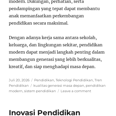
modern. Dukungan, perhatian, serta
pendampingan yang tepat dapat membantu
anak memanfaatkan perkembangan
pendidikan secara maksimal.
Dengan adanya kerja sama antara sekolah,
keluarga, dan lingkungan sekitar, pendidikan
modern dapat menjadi langkah penting dalam
membangun generasi yang lebih berkualitas,
kreatif, dan siap menghadapi masa depan.
Posted
Categories
Juli 20, 2026
Pendidikan
,
Teknologi Pendidikan
,
Tren
on
Tags
Pendidikan
kualitas generasi masa depan
,
pendidikan
on
modern
,
sistem pendidikan
Leave a comment
Pendidikan
Modern
sebagai
Inovasi Pendidikan
Solusi