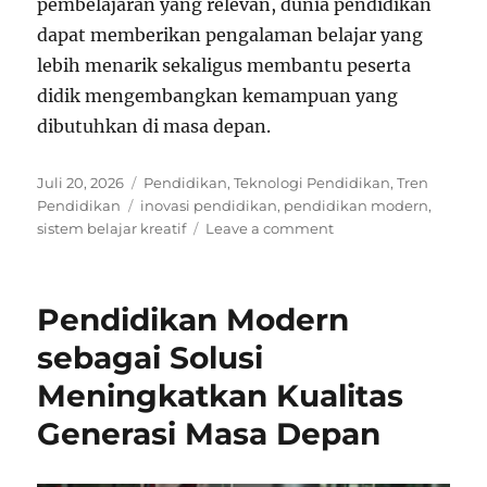
pembelajaran yang relevan, dunia pendidikan
dapat memberikan pengalaman belajar yang
lebih menarik sekaligus membantu peserta
didik mengembangkan kemampuan yang
dibutuhkan di masa depan.
Posted
Categories
Juli 20, 2026
Pendidikan
,
Teknologi Pendidikan
,
Tren
on
Tags
Pendidikan
inovasi pendidikan
,
pendidikan modern
,
on
sistem belajar kreatif
Leave a comment
Inovasi
Pendidikan
untuk
Pendidikan Modern
Membangun
Sistem
sebagai Solusi
Belajar
Meningkatkan Kualitas
yang
Kreatif
Generasi Masa Depan
dan
Berkualitas