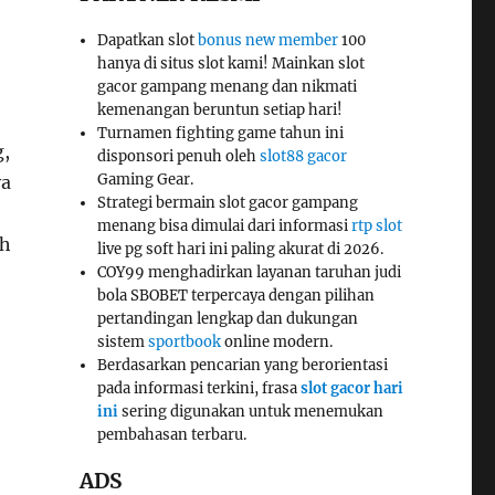
Dapatkan slot
bonus new member
100
hanya di situs slot kami! Mainkan slot
gacor gampang menang dan nikmati
kemenangan beruntun setiap hari!
Turnamen fighting game tahun ini
g,
disponsori penuh oleh
slot88 gacor
Gaming Gear.
ya
Strategi bermain slot gacor gampang
menang bisa dimulai dari informasi
rtp slot
ih
live pg soft hari ini paling akurat di 2026.
COY99 menghadirkan layanan taruhan judi
bola SBOBET terpercaya dengan pilihan
pertandingan lengkap dan dukungan
sistem
sportbook
online modern.
Berdasarkan pencarian yang berorientasi
pada informasi terkini, frasa
slot gacor hari
ini
sering digunakan untuk menemukan
pembahasan terbaru.
ADS