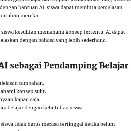
 dengan bantuan AI, siswa dapat meminta penjelasan
ebutuhan mereka.
a siswa kesulitan memahami konsep tertentu, AI dapat
laskan dengan bahasa yang lebih sederhana.
AI sebagai Pendamping Belajar
jelasan tambahan.
ami konsep sulit.
yaan kapan saja.
ra belajar dengan kebutuhan siswa.
 siswa tidak harus merasa tertinggal ketika belum