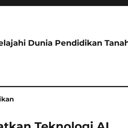
lajahi Dunia Pendidikan Tanah
ikan
tkan Teknologi AI