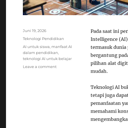
Posted
Juni 19, 2026
Pada saat ini pe
on
Categories
Teknologi Pendidikan
Intelligence (A
Tags
AI untuk siswa
,
manfaat AI
termasuk dunia p
dalam pendidikan
,
bergantung pada
teknologi AI untuk belajar
pilihan alat di
on
Leave a comment
mudah.
10
Cara
Memanfaatkan
Teknologi AI bu
Teknologi
tetapi juga dap
AI
untuk
pemanfaatan yan
Mendukung
memahami konsep
Proses
mengembangkan 
Belajar
yang