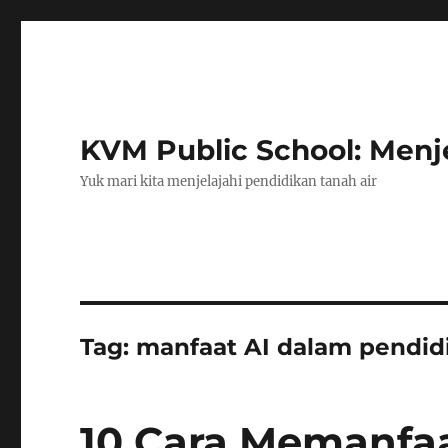
KVM Public School: Menje
Yuk mari kita menjelajahi pendidikan tanah air
Tag:
manfaat AI dalam pendid
10 Cara Memanfaa