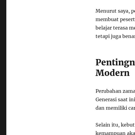
Kreatif
dan
Menurut saya, p
Berkualitas
membuat peserta 
belajar terasa 
tetapi juga ben
Pentingn
Modern
Perubahan zama
Generasi saat i
dan memiliki ca
Selain itu, keb
kemampuan akade