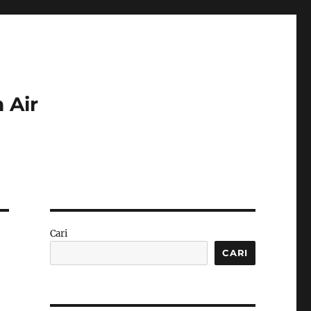
 Air
Cari
CARI