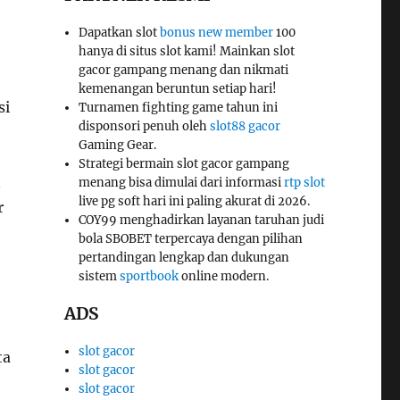
Dapatkan slot
bonus new member
100
hanya di situs slot kami! Mainkan slot
gacor gampang menang dan nikmati
kemenangan beruntun setiap hari!
si
Turnamen fighting game tahun ini
disponsori penuh oleh
slot88 gacor
Gaming Gear.
Strategi bermain slot gacor gampang
n
menang bisa dimulai dari informasi
rtp slot
live pg soft hari ini paling akurat di 2026.
r
COY99 menghadirkan layanan taruhan judi
bola SBOBET terpercaya dengan pilihan
pertandingan lengkap dan dukungan
sistem
sportbook
online modern.
ADS
slot gacor
ta
slot gacor
slot gacor