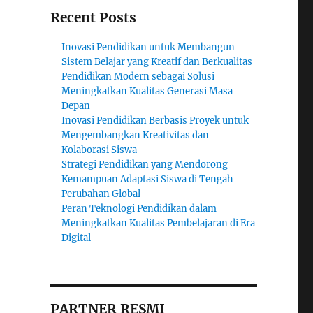
Recent Posts
Inovasi Pendidikan untuk Membangun
Sistem Belajar yang Kreatif dan Berkualitas
Pendidikan Modern sebagai Solusi
Meningkatkan Kualitas Generasi Masa
Depan
Inovasi Pendidikan Berbasis Proyek untuk
Mengembangkan Kreativitas dan
Kolaborasi Siswa
Strategi Pendidikan yang Mendorong
Kemampuan Adaptasi Siswa di Tengah
Perubahan Global
Peran Teknologi Pendidikan dalam
Meningkatkan Kualitas Pembelajaran di Era
Digital
PARTNER RESMI