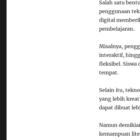
Salah satu bentu
penggunaan tekn
digital memberi
pembelajaran.
Misalnya, penggu
interaktif, hing
fleksibel. Siswa
tempat.
Selain itu, tek
yang lebih kreat
dapat dibuat leb
Namun demikian,
kemampuan liter