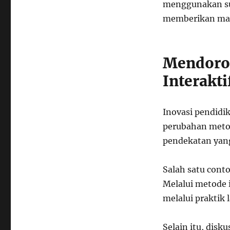
menggunakan sum
memberikan man
Mendoron
Interakti
Inovasi pendidik
perubahan metod
pendekatan yang
Salah satu cont
Melalui metode i
melalui praktik
Selain itu, dis