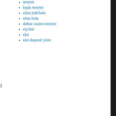
woy99
login woy99
situs judi bola
situs bola
daftar casino woy99
rtp live
slot
slot deposit 5000
i