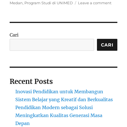
on
on
Medan
,
Program Studi di UNIMED
Leave a comment
Progra
Studi
Terbaik
di
Universi
Cari
Negeri
Medan
CARI
Dengan
Prospek
Kerja
Tinggi!
Recent Posts
Inovasi Pendidikan untuk Membangun
Sistem Belajar yang Kreatif dan Berkualitas
Pendidikan Modern sebagai Solusi
Meningkatkan Kualitas Generasi Masa
Depan