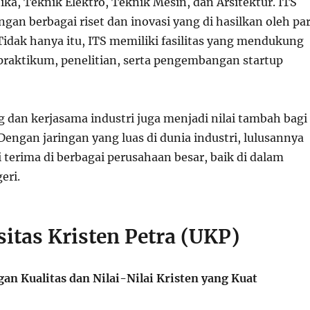
ka, Teknik Elektro, Teknik Mesin, dan Arsitektur. ITS
ngan berbagai riset dan inovasi yang di hasilkan oleh pa
idak hanya itu, ITS memiliki fasilitas yang mendukung
praktikum, penelitian, serta pengembangan startup
dan kerjasama industri juga menjadi nilai tambah bagi
engan jaringan yang luas di dunia industri, lulusannya
 terima di berbagai perusahaan besar, baik di dalam
eri.
sitas Kristen Petra (UKP)
an Kualitas dan Nilai-Nilai Kristen yang Kuat