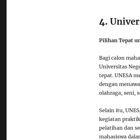
4.
Univer
Pilihan Tepat u
Bagi calon mahas
Universitas Neg
tepat. UNESA me
dengan menawark
olahraga, seni, 
Selain itu, UNE
kegiatan prakti
pelatihan dan 
mahasiswa dalam