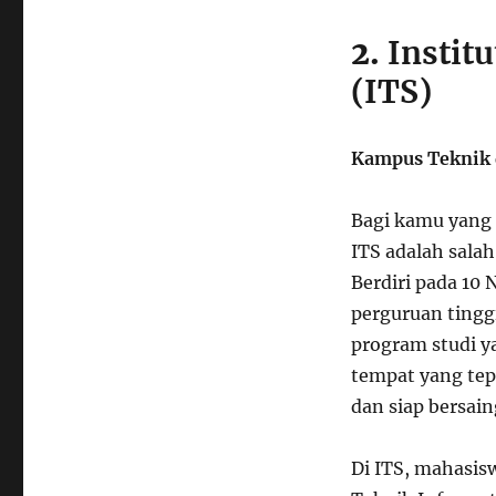
2.
Instit
(ITS)
Kampus Teknik 
Bagi kamu yang 
ITS adalah salah
Berdiri pada 10 
perguruan tingg
program studi ya
tempat yang tep
dan siap bersaing
Di ITS, mahasis