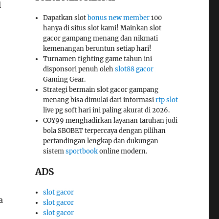
l
Dapatkan slot
bonus new member
100
hanya di situs slot kami! Mainkan slot
gacor gampang menang dan nikmati
kemenangan beruntun setiap hari!
Turnamen fighting game tahun ini
disponsori penuh oleh
slot88 gacor
Gaming Gear.
Strategi bermain slot gacor gampang
menang bisa dimulai dari informasi
rtp slot
live pg soft hari ini paling akurat di 2026.
COY99 menghadirkan layanan taruhan judi
bola SBOBET terpercaya dengan pilihan
pertandingan lengkap dan dukungan
sistem
sportbook
online modern.
ADS
slot gacor
a
slot gacor
slot gacor