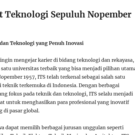
ut Teknologi Sepuluh Nopember
dan Teknologi yang Penuh Inovasi
ingin mengejar karier di bidang teknologi dan rekayasa,
 satu universitas terbaik yang bisa menjadi pilihan utam
Nopember 1957, ITS telah terkenal sebagai salah satu
i teknik terkemuka di Indonesia. Dengan berbagai
ng fokus pada teknik dan teknologi, ITS selalu menjadi
at untuk menghasilkan para profesional yang inovatif
 di pasar global.
wa dapat memilih berbagai jurusan unggulan seperti