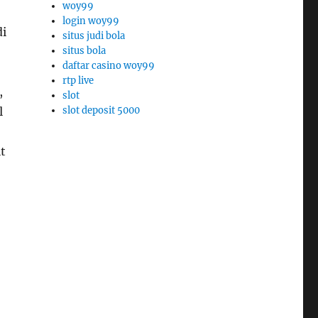
woy99
login woy99
di
situs judi bola
situs bola
daftar casino woy99
rtp live
,
slot
l
slot deposit 5000
t