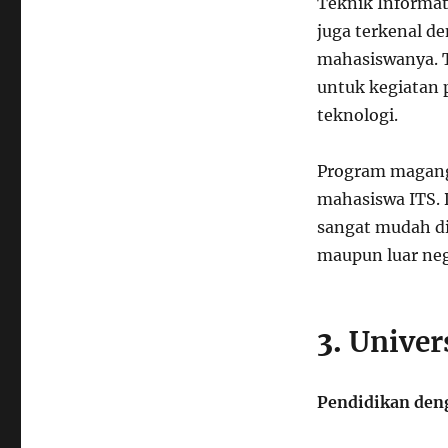
Teknik Informati
juga terkenal de
mahasiswanya. T
untuk kegiatan 
teknologi.
Program magang 
mahasiswa ITS. D
sangat mudah di
maupun luar neg
3.
Univer
Pendidikan deng