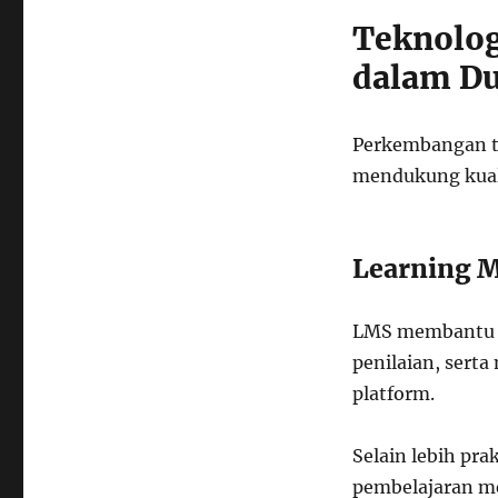
Teknolog
dalam Du
Perkembangan t
mendukung kual
Learning 
LMS membantu g
penilaian, sert
platform.
Selain lebih pra
pembelajaran men