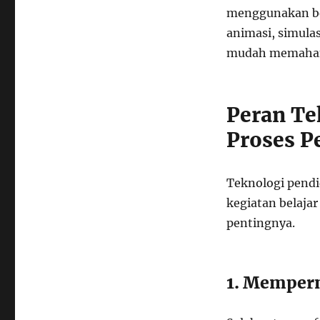
menggunakan ber
animasi, simulas
mudah memahami
Peran Te
Proses P
Teknologi pend
kegiatan belaja
pentingnya.
1. Memper