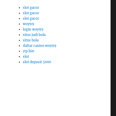
slot gacor
slot gacor
slot gacor
woy99
login woy99
situs judi bola
situs bola
daftar casino woy99
rtp live
slot
slot deposit 5000