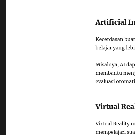
Artificial I
Kecerdasan bua
belajar yang leb
Misalnya, AI da
membantu menja
evaluasi otomati
Virtual Rea
Virtual Reality
mempelajari suat