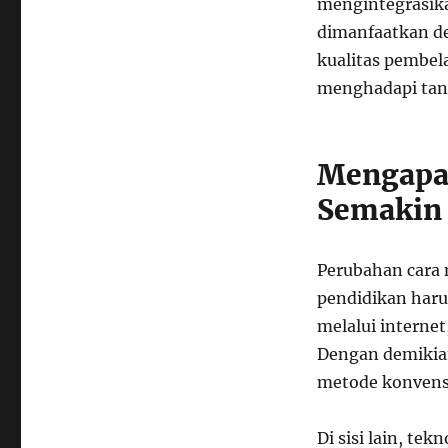
mengintegrasika
Kualitas
dimanfaatkan de
Pembelajaran
di
kualitas pembel
Era
menghadapi tan
Digital
Mengapa 
Semakin 
Perubahan cara
pendidikan harus
melalui internet
Dengan demikian
metode konvens
Di sisi lain, t