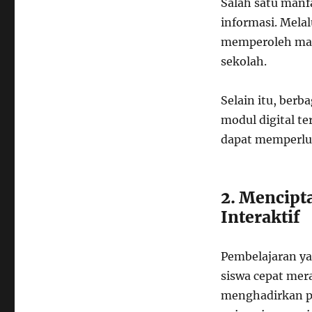
Salah satu manf
informasi. Melal
memperoleh mate
sekolah.
Selain itu, berb
modul digital t
dapat memperlua
2. Mencipt
Interaktif
Pembelajaran y
siswa cepat mer
menghadirkan pe