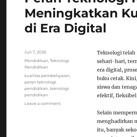
Meningkatkan Ku
di Era Digital
Posted
Juli 7, 2026
Teknologi telah
on
Categories
Pendidikan
,
Teknologi
sehari-hari, te
Pendidikan
era digital, pro
Tags
kualitas pembelajaran
,
buku cetak. Kin
peran teknologi
siswa dan tenag
pendidikan
,
teknologi
pendidikan
efektif, fleksibe
on
Leave a comment
Peran
Selain memperm
Teknologi
menghadirkan me
Pendidikan
dalam
itu, banyak seko
Meningkatkan