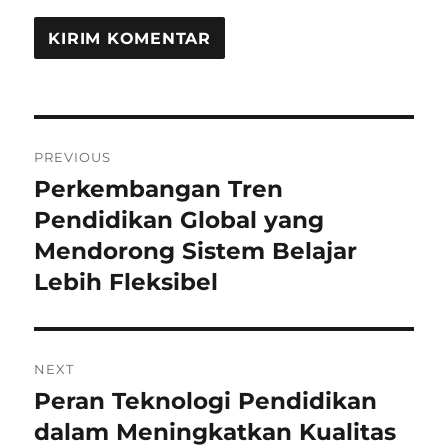
Navigasi
PREVIOUS
pos
Perkembangan Tren
Previous
post:
Pendidikan Global yang
Mendorong Sistem Belajar
Lebih Fleksibel
NEXT
Peran Teknologi Pendidikan
Next
post:
dalam Meningkatkan Kualitas