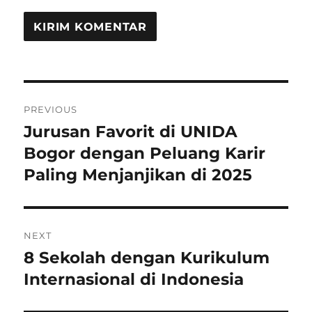
Navigasi
PREVIOUS
pos
Jurusan Favorit di UNIDA
Previous
post:
Bogor dengan Peluang Karir
Paling Menjanjikan di 2025
NEXT
8 Sekolah dengan Kurikulum
Next
post:
Internasional di Indonesia