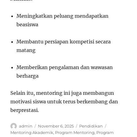
Meningkatkan peluang mendapatkan
beasiswa
Membantu persiapan kompetisi secara
matang
Memberikan pengalaman dan wawasan
berharga
Selain itu, mentoring ini juga membangun
motivasi siswa untuk terus berkembang dan
berprestasi.
Author
Posted
Categories
Tags
admin
November 6, 2025
Pendidikan
on
Mentoring Akademik
,
Program Mentoring
,
Program