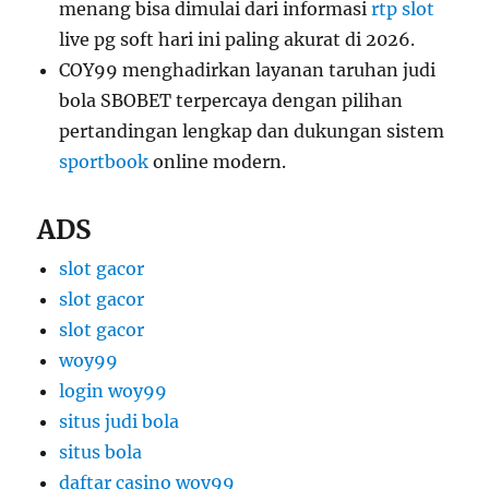
menang bisa dimulai dari informasi
rtp slot
live pg soft hari ini paling akurat di 2026.
COY99 menghadirkan layanan taruhan judi
bola SBOBET terpercaya dengan pilihan
pertandingan lengkap dan dukungan sistem
sportbook
online modern.
ADS
slot gacor
slot gacor
slot gacor
woy99
login woy99
situs judi bola
situs bola
daftar casino woy99