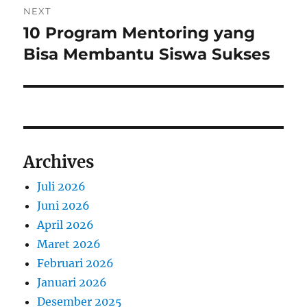
NEXT
10 Program Mentoring yang
Next
post:
Bisa Membantu Siswa Sukses
Archives
Juli 2026
Juni 2026
April 2026
Maret 2026
Februari 2026
Januari 2026
Desember 2025