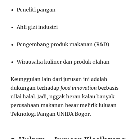
Peneliti pangan
Ahli gizi industri
Pengembang produk makanan (R&D)
Wirausaha kuliner dan produk olahan
Keunggulan lain dari jurusan ini adalah
dukungan terhadap
food innovation
berbasis
nilai halal. Jadi, nggak heran kalau banyak
perusahaan makanan besar melirik lulusan
Teknologi Pangan UNIDA Bogor.