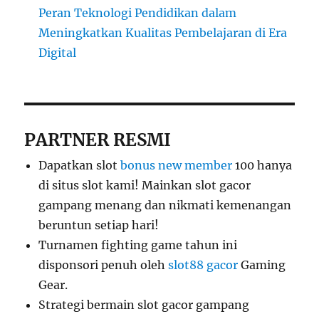
Peran Teknologi Pendidikan dalam
Meningkatkan Kualitas Pembelajaran di Era
Digital
PARTNER RESMI
Dapatkan slot
bonus new member
100 hanya
di situs slot kami! Mainkan slot gacor
gampang menang dan nikmati kemenangan
beruntun setiap hari!
Turnamen fighting game tahun ini
disponsori penuh oleh
slot88 gacor
Gaming
Gear.
Strategi bermain slot gacor gampang