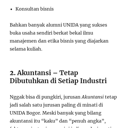
Konsultan bisnis
Bahkan banyak alumni UNIDA yang sukses
buka usaha sendiri berkat bekal ilmu
manajemen dan etika bisnis yang diajarkan
selama kuliah.
2.
Akuntansi – Tetap
Dibutuhkan di Setiap Industri
Nggak bisa di pungkiri, jurusan
Akuntansi
tetap
jadi salah satu jurusan paling di minati di
UNIDA Bogor. Meski banyak yang bilang
akuntansi itu “kaku” dan “penuh angka”,