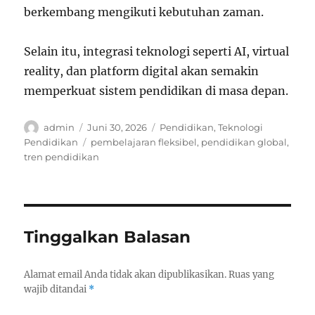
berkembang mengikuti kebutuhan zaman.
Selain itu, integrasi teknologi seperti AI, virtual
reality, dan platform digital akan semakin
memperkuat sistem pendidikan di masa depan.
Author
Posted
Categories
admin
Juni 30, 2026
Pendidikan
,
Teknologi
on
Tags
Pendidikan
pembelajaran fleksibel
,
pendidikan global
,
tren pendidikan
Tinggalkan Balasan
Alamat email Anda tidak akan dipublikasikan.
Ruas yang
wajib ditandai
*